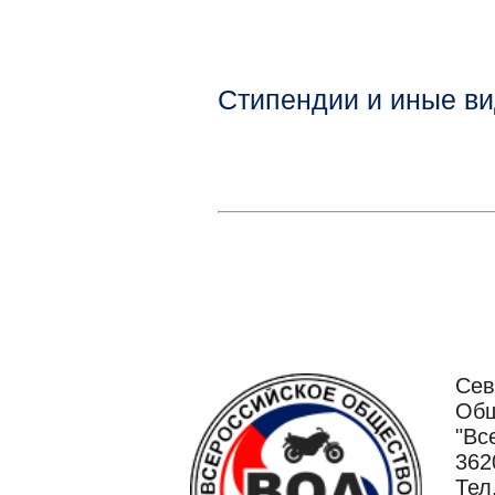
Стипендии и иные в
Сев
Общ
"Вс
362
Тел