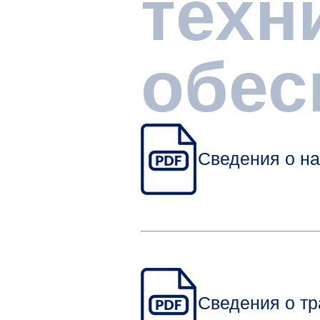
техн
обес
Сведения о н
Сведения о тр