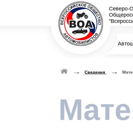
Северо-О
Общеросс
"Всеросс
Авто
→
→
Сведения
Мате
Мате